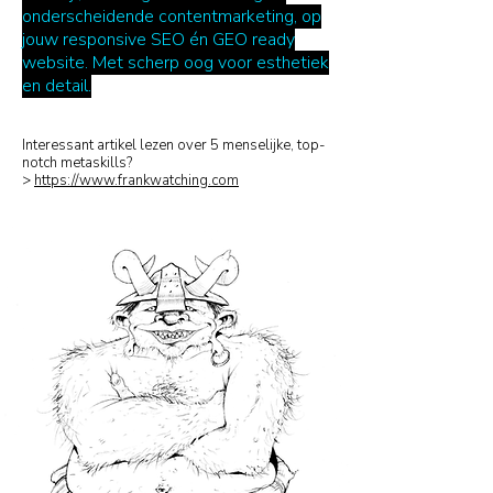
onderscheidende contentmarketing, op
jouw responsive SEO én GEO ready
website. Met scherp oog voor esthetiek
en detail.
Interessant artikel lezen over 5 menselijke, top-
notch metaskills?
>
https://www.frankwatching.com