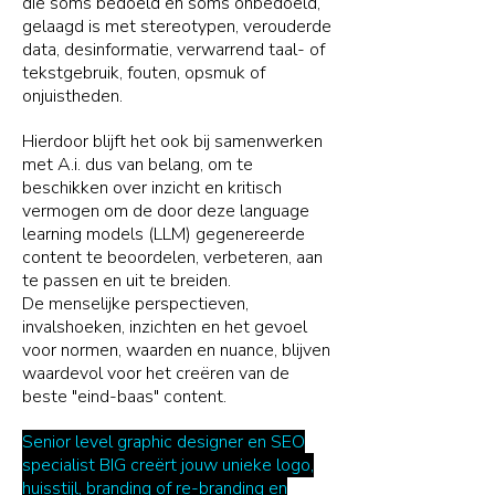
die soms bedoeld en soms onbedoeld,
gelaagd is met stereotypen, verouderde
data, desinformatie, verwarrend taal- of
tekstgebruik, fouten, opsmuk of
onjuistheden.
Hierdoor blijft het ook bij samenwerken
met A.i. dus van belang, om te
beschikken over inzicht en kritisch
vermogen om de door deze language
learning models (LLM) gegenereerde
content te beoordelen, verbeteren, aan
te passen en uit te breiden.
De
menselijke perspectieven,
invalshoeken, inzichten en het gevoel
voor normen, waarden en nuance, blijven
waardevol voor het creëren van de
beste "eind-baas" content.
Senior level graphic designer en SEO
specialist BIG creërt jouw unieke logo,
huisstijl, branding of re-branding en