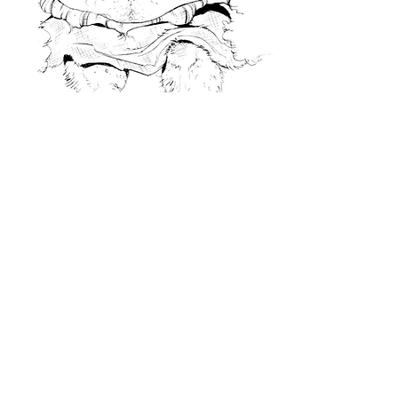
Fantastic Creatures
Character design
Als klein knulletje zat ik al dagenlang
thuis te tekenen aan m'n petite vintage
school-bureautje. Later werden bladen en